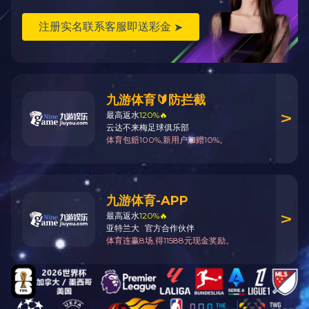
铸钢截止阀
铸钢截止阀
美标铸钢截止阀
美标铸钢截止阀
美标截止阀
美标截止阀