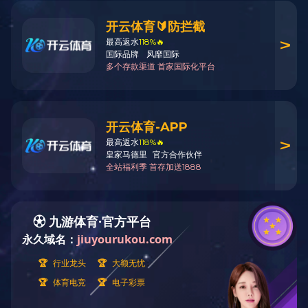
产品系列：
全部
球华体会网页版
加氢华体会网页版
截止华体会网页版
闸华体会网页版
止回华体会网页版
蝶华体会网页版
电站华体会网页版
衬氟华体会网页版
分类标准：
全部
国标
美标
日标