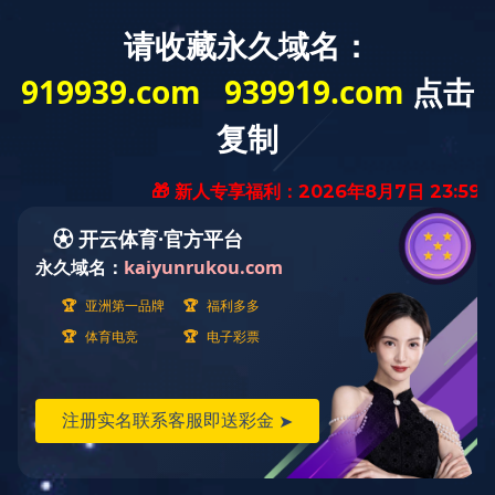
总线 ：0577-8663 1888
手机：15558715777 张经理
您的位置 ：
首页
- 华体会(中国)