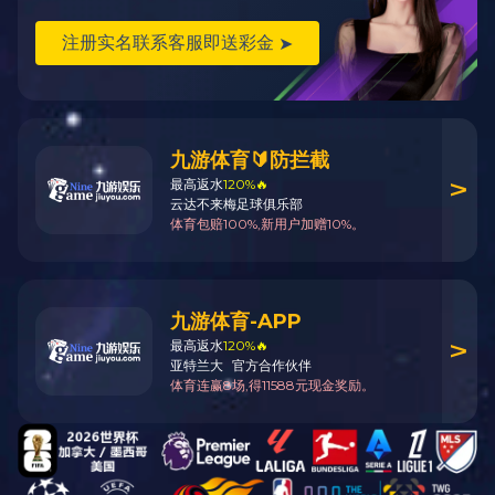
吉泰阀门集团四度荣膺温州市高成长型工业企业
2025-02-24
吉泰阀门集团凭借卓越业绩与持续发展潜力，第四次上榜温州
市2024年高成长型工业企业名单。这一殊荣不仅是对其过往努
力的认可，更寄寓了对吉泰阀门集团未来持续创新发展的期
望。
吉泰阀门年产3万台套高参数系列阀门项目公示
2025-02-20