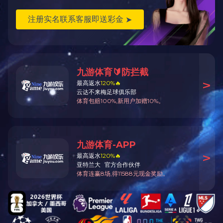
锻钢电站阀
快速导航
联系方式
关于吉泰
地址：温州市龙湾区空港新区滨海六道
华体会(中国)
1020号